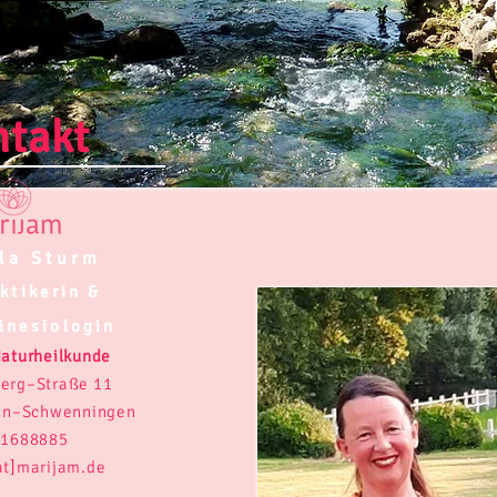
ntakt
la Sturm
ktikerin &
inesiologin
 Naturheilkunde
erg–Straße 11
gen–Schwenningen
 1688885
at]marijam.de