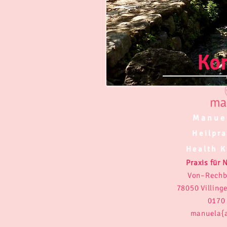
Ko
Manue
Heilpra
Health K
Praxis für
Von–Rechb
78050 Villin
0170
ma
nuela{