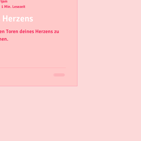
ijam
1 Min. Lesezeit
s Herzens
den Toren deines Herzens zu
nen.