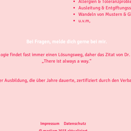
Allergien & Toleranzprob
Ausleitung & Entgiftungs
Wandeln von Mustern & Gl
u.v.m,
Bei Fragen, melde dich gerne bei mir
.
logie findet fast immer einen Lösungsweg, daher das Zitat von Dr
„There ist always a way.“
er Ausbildung, die über Jahre dauerte, zertifiziert durch den Verb
Impressum
Datenschutz
© marijam 2023
aktualisiert