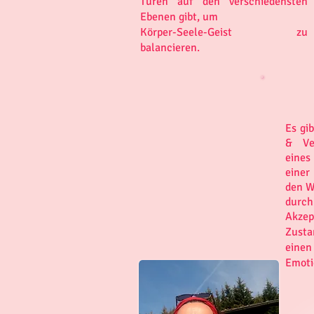
Türen auf den verschiedensten
Ebenen gibt, um
Körper-Seele-Geist zu
balancieren.
Es gi
& Ve
eines
einer
den W
dur
Akzep
Zusta
einen
Emoti