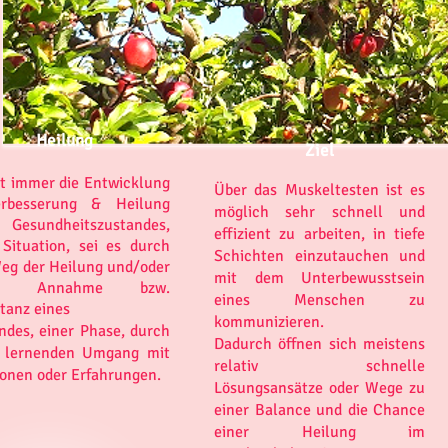
Heilung
Ziel
bt immer die Entwicklung
Über das Muskeltesten ist es
rbesserung & Heilung
möglich sehr schnell und
 Gesundheitszustandes,
effizient zu arbeiten, in tiefe
 Situation, sei es durch
Schichten einzutauchen und
eg der Heilung und/oder
mit dem Unterbewusstsein
ch Annahme bzw.
eines Menschen zu
tanz eines
kommunizieren.
ndes, einer Phase, durch
Dadurch öffnen sich meistens
 lernenden Umgang mit
relativ schnelle
onen oder Erfahrungen.
Lösungsansätze oder Wege zu
einer Balance und die Chance
einer Heilung im